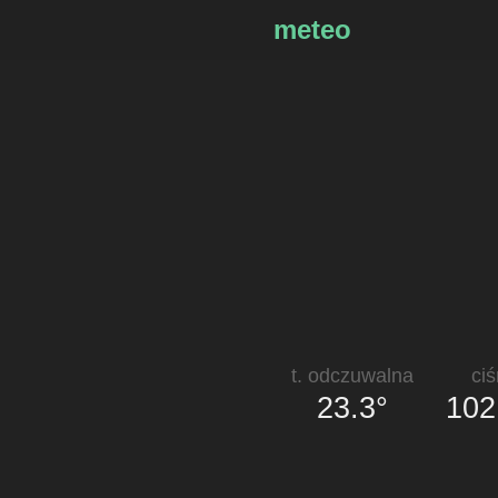
meteo
t. odczuwalna
ciś
23.3°
102