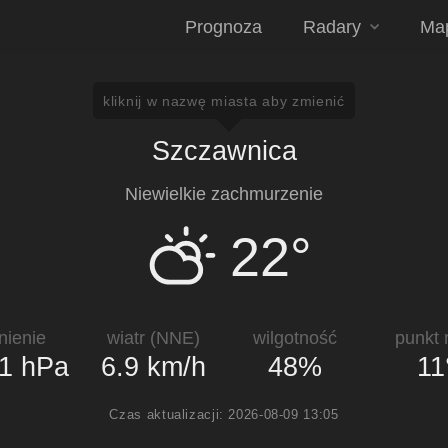
Prognoza
Radary
Ma
kliknij w nazwę miasta aby zmienić
Szczawnica
Niewielkie zachmurzenie
22°
nienie
wiatr (NNE)
wilgotność
punkt 
1 hPa
6.9 km/h
48%
11
Czas aktualizacji: 2026-08-09 13:05