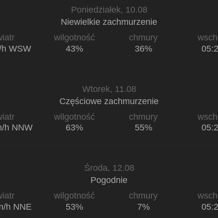
Poniedziałek, 10.08
Niewielkie zachmurzenie
iatr
wilgotność
chmury
wsch
m/h WSW
43%
36%
05:
Wtorek, 11.08
Częściowe zachmurzenie
iatr
wilgotność
chmury
wsch
m/h NNW
63%
55%
05:
Środa, 12.08
Pogodnie
iatr
wilgotność
chmury
wsch
m/h NNE
53%
7%
05: