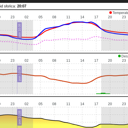
ód słońca:
20:07
Temperat
0
23
02
05
08
11
14
17
20
23
pon 10.08
Des
0
23
02
05
08
11
14
17
20
23
pon 10.08
0
23
02
05
08
11
14
17
20
23
pon 10.08