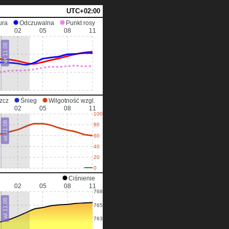
UTC+02:00
ura
Odczuwalna
Punkt rosy
02
05
08
11
wt 11.08
zcz
Śnieg
Wilgotność wzgl.
02
05
08
11
100
wt 11.08
80
60
40
20
0
Ciśnienie
02
05
08
11
768
wt 11.08
765
763