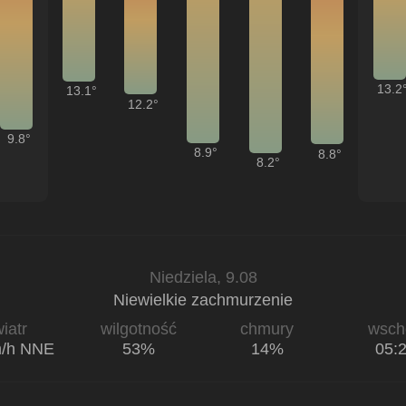
13.2
13.1
12.2
9.8
8.9
8.8
8.2
Niedziela, 9.08
Niewielkie zachmurzenie
iatr
wilgotność
chmury
wsch
m/h NNE
53%
14%
05: