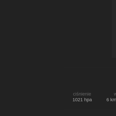
ciśnienie
w
1021 hpa
6 k