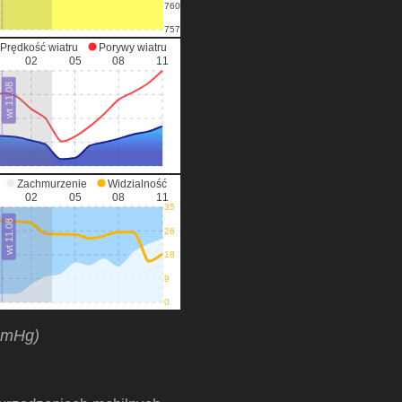
760
757
Prędkość wiatru
Porywy wiatru
02
05
08
11
wt 11.08
Zachmurzenie
Widzialność
02
05
08
11
35
wt 11.08
26
18
9
0
mmHg)