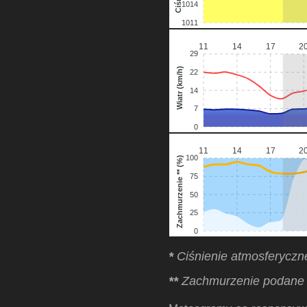
1014
1011
11
14
17
2
29
Wiatr (km/h)
22
14
7
0
11
14
17
2
100
Zachmurzenie ** (%)
75
50
25
0
*
Ciśnienie atmosferycz
**
Zachmurzenie podane 