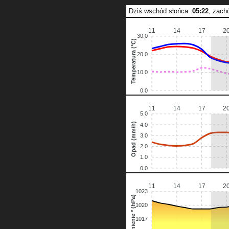
Dziś wschód słońca:
05:22
, zach
11
14
17
2
30.0
Temperatura (°C)
20.0
10.0
0.0
11
14
17
2
5.0
Opad (mm/h)
4.0
3.0
2.0
1.0
0.0
11
14
17
2
1023
Ciśnienie * (hPa)
1020
1017