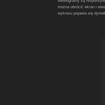
Meteogramy są responsywn
można obrócić ekran i wte
wykresu pojawia się dymek