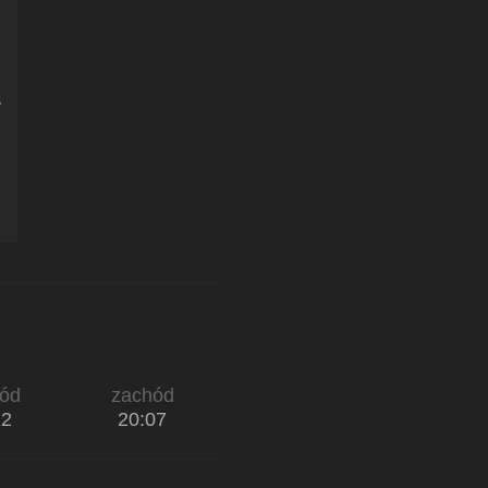
ód
zachód
22
20:07