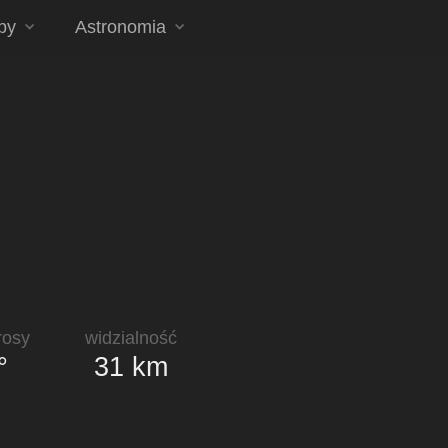
py
Astronomia
rosy
widzialność
°
31 km