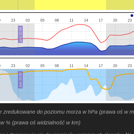
0
23
02
05
08
11
14
17
20
23
pon 10.08
0
23
02
05
08
11
14
17
20
23
pon 10.08
ne zredukowane do poziomu morza w hPa (prawa oś w 
w % (prawa oś widzialność w km)