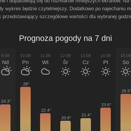
e i dopasowują się do rozmiarów mniejszych ekranów. Na 
dy wykres będzie czytelniejszy. Dodatkowo po najechaniu m
 przedstawiający szczegółowe wartości dla wybranej godzi
Prognoza pogody na 7 dni
9.08
10.08
11.08
12.08
13.08
14.08
15.08
Nd
Pn
Wt
Śr
Cz
Pt
So
28
26.5
24.3
23.6
22.4
21.4
20.8